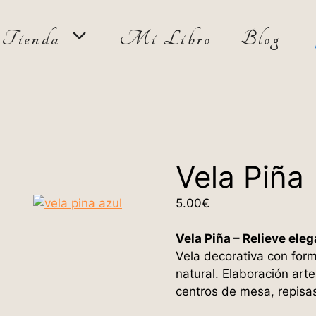
Tienda
Mi Libro
Blog
Vela Piña
5.00
€
Vela Piña – Relieve ele
Vela decorativa con for
natural. Elaboración art
centros de mesa, repisas