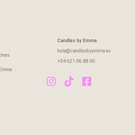
Candles by Emma
hola@candlesbyemma.es
iones
+34 621 06 88 00
 Emma